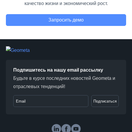
качество жизни и экономический рост.
Запросить демо
Подпишитесь на нашу email рассылку
Будьте в курсе последних новостей Geometa и
отраслевых тенденций!
Подписаться
Geometa in social media
LinkedIn
Facebook
Youtube